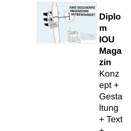
Diplo
m
IOU
Maga
zin
Konz
ept +
Gesta
ltung
+ Text
+