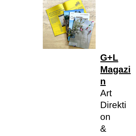
G+L
Magazi
n
Art
Direkti
on
&