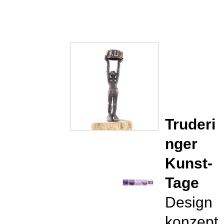
Truderi
nger
Kunst-
Tage
Design
konzept