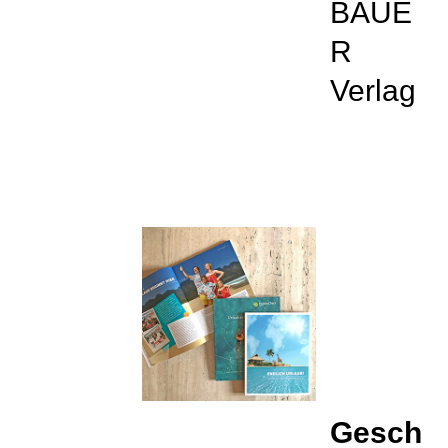
BAUE
R
Verlag
Gesch