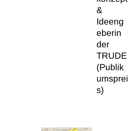
&
Ideeng
eberin
der
TRUDE
(Publik
umsprei
s)