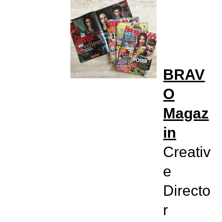
BRAV
O
Magaz
in
Creativ
e
Directo
r